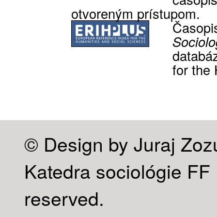
otvoreným prístupom.
Časop
Sociolo
databá
for the
© Design by Juraj Zoz
Katedra sociológie FF U
reserved.