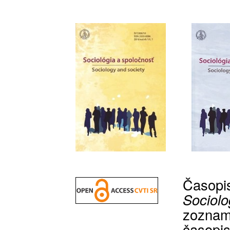
Časop
Sociolo
zozna
časopi