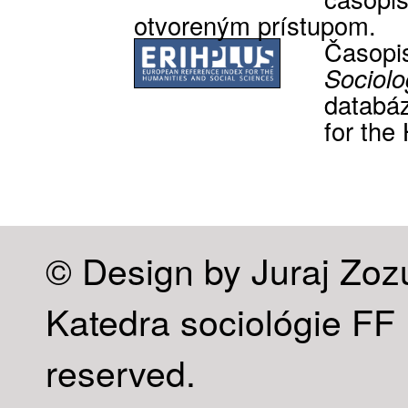
otvoreným prístupom.
Časop
Sociolo
databá
for the
© Design by Juraj Zoz
Katedra sociológie FF U
reserved.