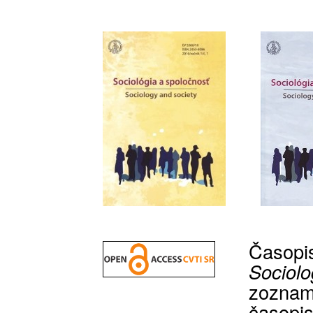
Časop
Sociolo
zozna
časopi