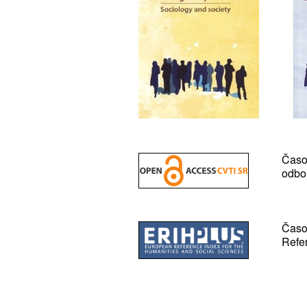
Čas
odbo
Čas
Refe